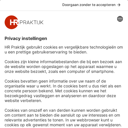
Snel naar
Meer
Nieuws
HR Academy
Whitepapers
HR Podcast
Webinars
CHRO
Word lid
HR Day
Contact
Volg Ons