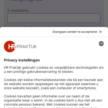
E-mailadres
Ja, ik schrijf me in
Snel naar
Meer
Nieuws
HR Academy
Whitepapers
HR Podcast
Webinars
CHRO
Word lid
HR Day
Contact