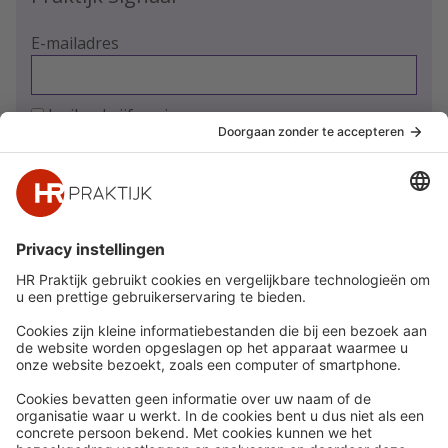
E-mailadres
Ja, ik schrijf me in
Snel naar
Meer
Nieuws
HR Academy
Whitepapers
HR Podcast
Webinars
CHRO
Word lid
HR Day
Contact