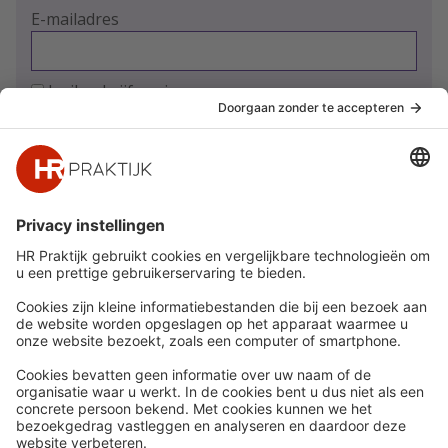
E-mailadres
Ja, ik schrijf me in
Snel naar
Meer
Nieuws
HR Academy
Whitepapers
HR Podcast
Webinars
CHRO
Word lid
HR Day
Contact