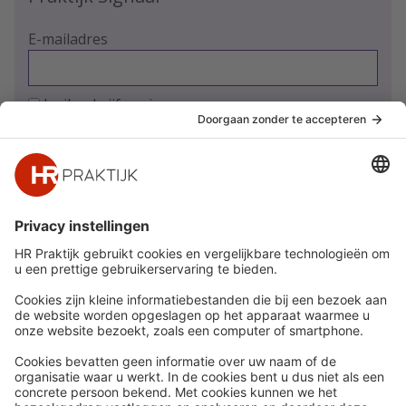
E-mailadres
Ja, ik schrijf me in
Snel naar
Meer
Nieuws
HR Academy
Whitepapers
HR Podcast
Webinars
CHRO
Word lid
HR Day
Contact