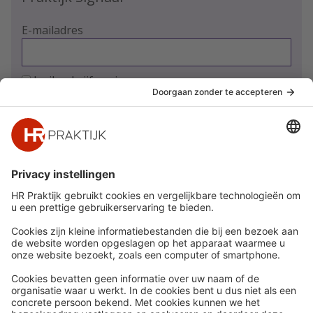
E-mailadres
Ja, ik schrijf me in
Snel naar
Meer
Nieuws
HR Academy
Whitepapers
HR Podcast
Webinars
CHRO
Word lid
HR Day
Contact