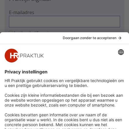
E-mailadres
Ja, ik schrijf me in
Snel naar
Meer
Nieuws
HR Academy
Whitepapers
HR Podcast
Webinars
CHRO
Word lid
HR Day
Contact