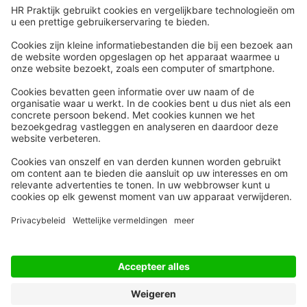
Snel naar
Meer
Nieuws
HR Academy
Whitepapers
HR Podcast
Webinars
CHRO
Word lid
HR Day
Contact
Volg Ons
Alle rechten voorbehouden
Privacyinstellingen
Privacy Statement
Algemene Voorwaarden