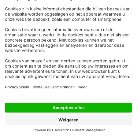
Snel naar
Meer
Nieuws
HR Academy
Whitepapers
HR Podcast
Webinars
CHRO
Word lid
HR Day
Contact
Volg Ons
Alle rechten voorbehouden
Privacyinstellingen
Privacy Statement
Algemene Voorwaarden