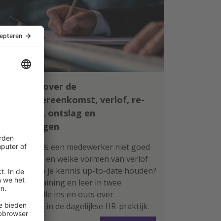
Leer alles over de
arbeidsovereenkomst, verlof, re-
integratie, ontslag en
vergoedingen
Wat doe je als een medewerker niet goed
functioneert en welke vormen van verlof
zijn er? Wil je je kennis up-to-date houden?
Volg deze training en leer in twee
ochtenden alle ins en outs over
arbeidsrecht in de dagelijkse HR-praktijk.