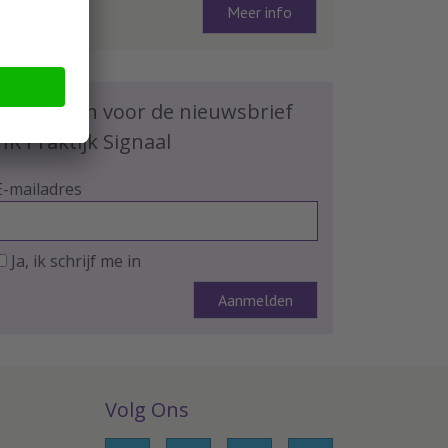
Meer info
Schrijf je in voor de nieuwsbrief
HR Praktijk Signaal
E-mailadres
Ja, ik schrijf me in
Volg Ons