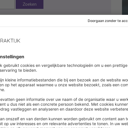
Zoeken
:27
Onderwerpen:
Personeelsvertegenwoordiging
 af om dit artikel te lezen
es onbeperkt alle artikelen in onze kennisbank
ount aanmaken
een account ?
Log in