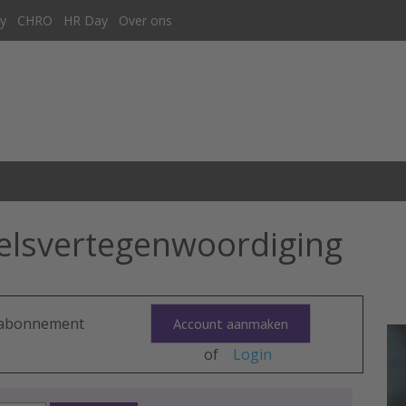
y
CHRO
HR Day
Over ons
elsvertegenwoordiging
n abonnement
Account aanmaken
of
Login