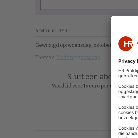
6 februari 2013
Gewijzigd op: woensdag, oktober 17, 2018 - 15
Thema's:
Medezeggenschap
Sluit een abonnement
Word lid voor 15 euro per maand en le
Acc
Heb je al 