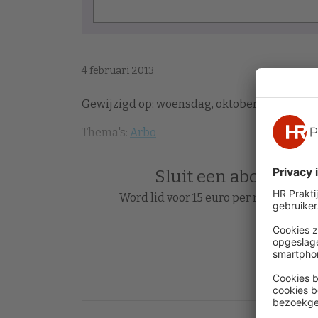
4 februari 2013
Gewijzigd op: woensdag, oktober 17, 2018 - 15
Thema's:
Arbo
Sluit een abonnement
Word lid voor 15 euro per maand en le
Acc
Heb je al 