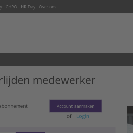
y
CHRO
HR Day
Over ons
rlijden medewerker
n abonnement
Account aanmaken
of
Login