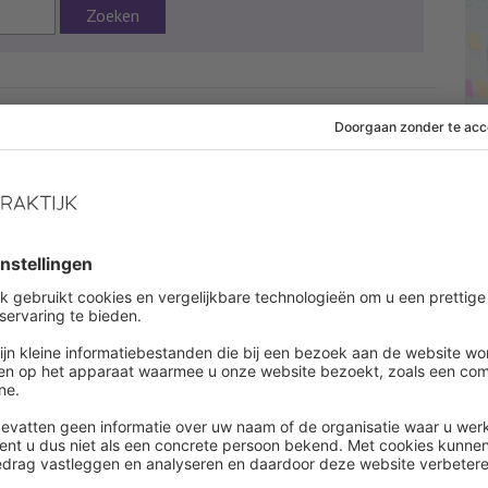
Zoeken
:27
Onderwerpen:
Preventie
 af om dit artikel te lezen
es onbeperkt alle artikelen in onze kennisbank
ount aanmaken
een account ?
Log in