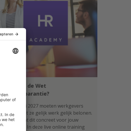
Klaar voor de Wet
loontransparantie?
Per 1 januari 2027 moeten werkgevers
aantonen dat ze gelijk werk gelijk belonen.
Wat betekent dit concreet voor jouw
organisatie? In deze live online training