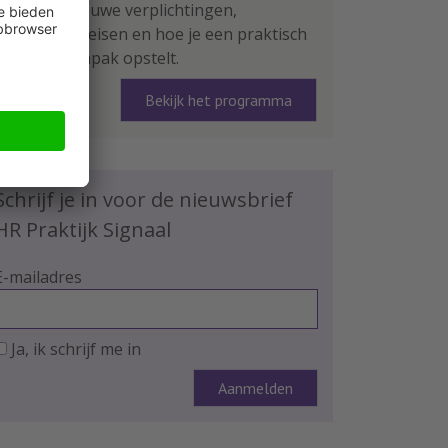
leer je de nieuwe verplichtingen,
rapportage-eisen en hoe je een praktisch
plan van aanpak opstelt.
Bekijk het programma
Schrijf je in voor de nieuwsbrief
HR Praktijk Signaal
E-mailadres
Ja, ik schrijf me in