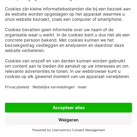
Snel naar
Meer
Nieuws
HR Academy
Whitepapers
HR Podcast
Webinars
CHRO
Word lid
HR Day
Contact
Volg Ons
Alle rechten voorbehouden
Privacyinstellingen
Privacy Statement
Algemene Voorwaarden