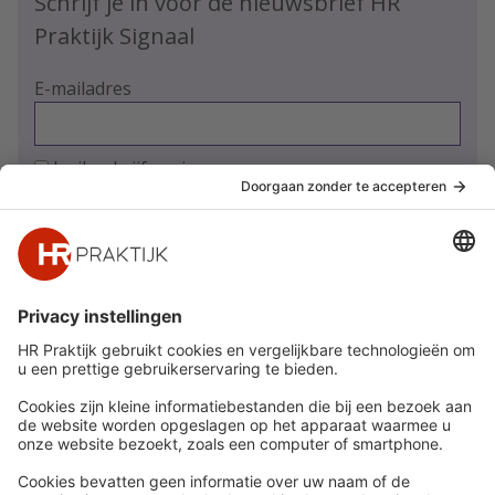
Schrijf je in voor de nieuwsbrief HR
Praktijk Signaal
E-mailadres
Ja, ik schrijf me in
Snel naar
Meer
Nieuws
HR Academy
Whitepapers
HR Podcast
Webinars
CHRO