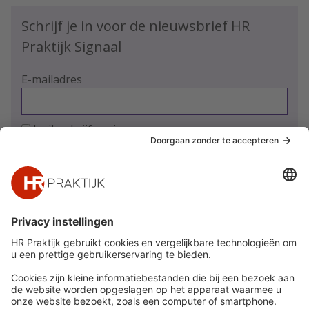
Schrijf je in voor de nieuwsbrief HR
Praktijk Signaal
E-mailadres
Ja, ik schrijf me in
Snel naar
Meer
Nieuws
HR Academy
Whitepapers
HR Podcast