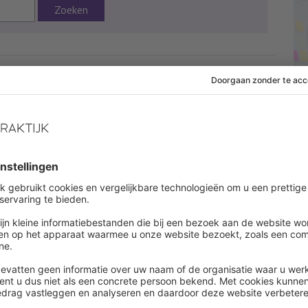
Zoeken
:27
Onderwerpen:
Flexibele arbeidsrelatie
 af om dit artikel te lezen
es onbeperkt alle artikelen in onze kennisbank
ount aanmaken
een account ?
Log in