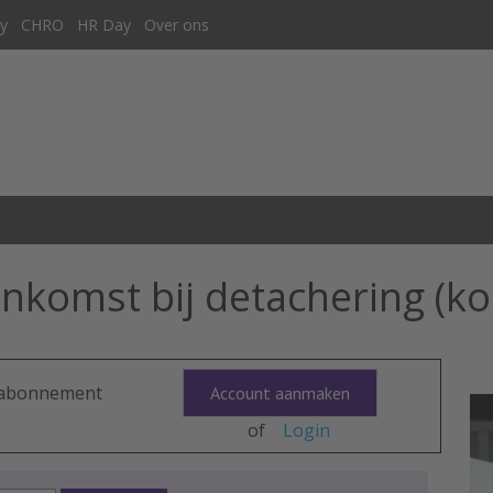
y
CHRO
HR Day
Over ons
komst bij detachering (ko
n abonnement
Account aanmaken
of
Login