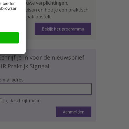
leer je de nieuwe verplichtingen,
rapportage-eisen en hoe je een praktisch
plan van aanpak opstelt.
Bekijk het programma
Schrijf je in voor de nieuwsbrief
HR Praktijk Signaal
E-mailadres
Ja, ik schrijf me in