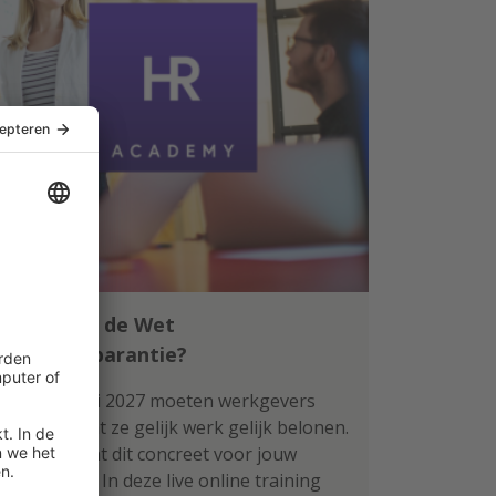
Klaar voor de Wet
loontransparantie?
Per 1 januari 2027 moeten werkgevers
aantonen dat ze gelijk werk gelijk belonen.
Wat betekent dit concreet voor jouw
organisatie? In deze live online training