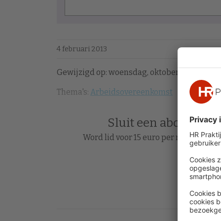
4 februari 2013
Gewijzigd op: woensdag, oktober 17, 2018 - 15
Thema's:
Arbeidsovereenkomst
Sluit een abonnement
Word lid voor 15 euro per maand en le
Acc
Heb je al 