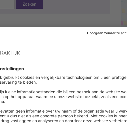
Zoeken
:27
Onderwerpen:
Arbeidsovereenkomst
 af om dit artikel te lezen
es onbeperkt alle artikelen in onze kennisbank
ount aanmaken
een account ?
Log in