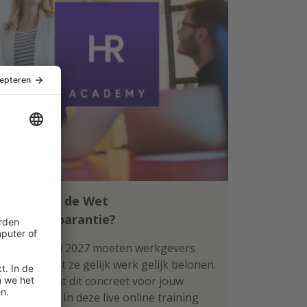
Klaar voor de Wet
loontransparantie?
Per 1 januari 2027 moeten werkgevers
aantonen dat ze gelijk werk gelijk belonen.
Wat betekent dit concreet voor jouw
organisatie? In deze live online training