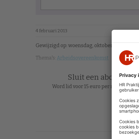
4 februari 2013
Gewijzigd op: woensdag, oktober 17, 2018 - 15
Thema's:
Arbeidsovereenkomst
Sluit een abonnement
Word lid voor 15 euro per maand en le
Acc
Heb je al 