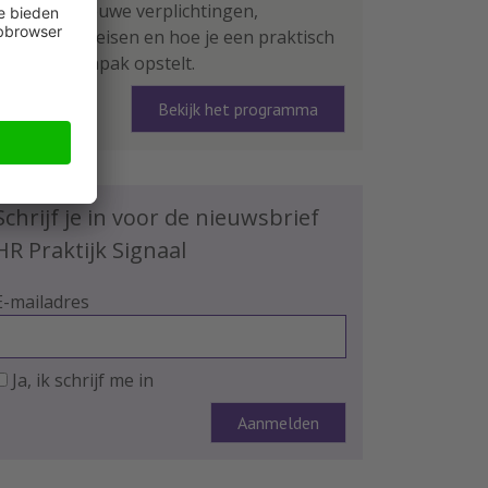
leer je de nieuwe verplichtingen,
rapportage-eisen en hoe je een praktisch
plan van aanpak opstelt.
Bekijk het programma
Schrijf je in voor de nieuwsbrief
HR Praktijk Signaal
E-mailadres
Ja, ik schrijf me in