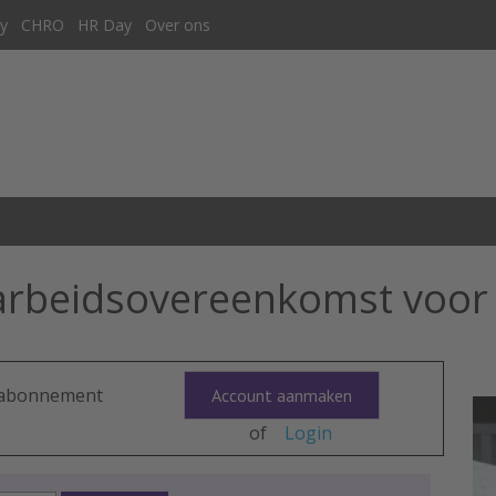
y
CHRO
HR Day
Over ons
rbeidsovereenkomst voor 
n abonnement
Account aanmaken
of
Login