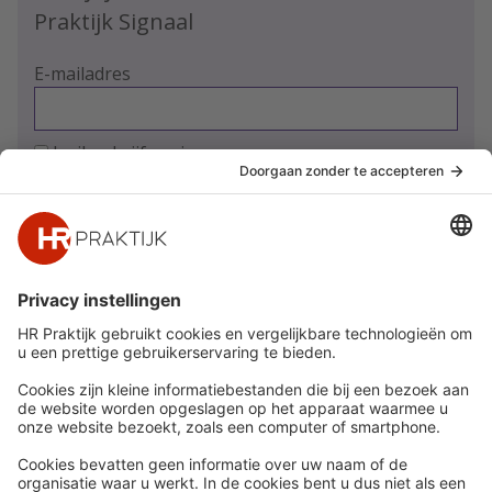
Praktijk Signaal
E-mailadres
Ja, ik schrijf me in
Snel naar
Meer
Nieuws
HR Academy
Whitepapers
HR Podcast
Webinars
CHRO
Word lid
HR Day