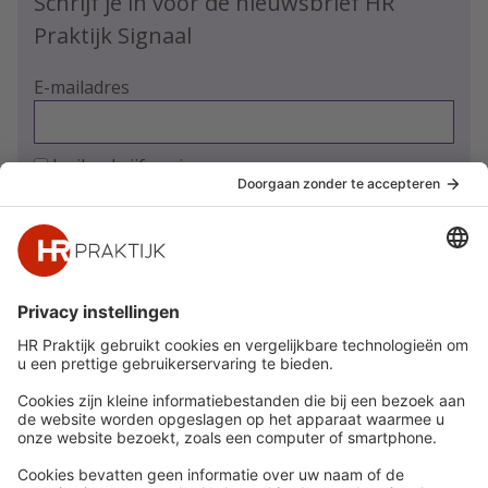
Schrijf je in voor de nieuwsbrief HR
Praktijk Signaal
E-mailadres
Ja, ik schrijf me in
Snel naar
Meer
Nieuws
HR Academy
Whitepapers
HR Podcast
Webinars
CHRO