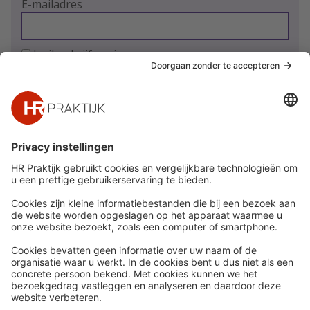
E-mailadres
Ja, ik schrijf me in
Snel naar
Meer
Nieuws
HR Academy
Whitepapers
HR Podcast
Webinars
CHRO
Word lid
HR Day
Contact