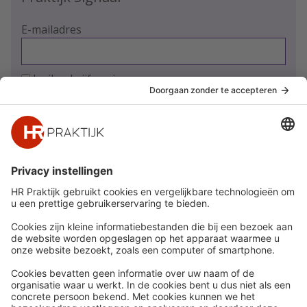
E-mailadres
Ja, ik schrijf me in
Snel naar
Meer
Nieuws
HR Academy
Whitepapers
HR Podcast
Webinars
CHRO
Word lid
HR Day
Contact