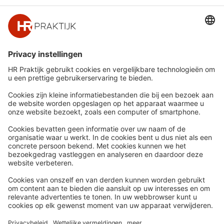
Snel naar
Meer
Nieuws
HR Academy
Whitepapers
HR Podcast
Webinars
CHRO
Word lid
HR Day
Contact
Volg Ons