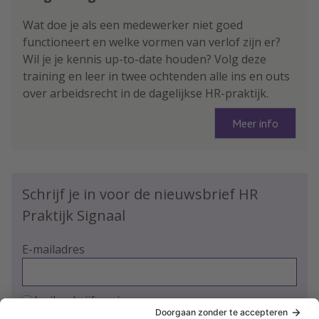
Wat doe je als een medewerker niet goed
functioneert en welke vormen van verlof zijn er?
Wil je je kennis up-to-date houden? Volg deze
training en leer in twee ochtenden alle ins en outs
over arbeidsrecht in de dagelijkse HR-praktijk.
Meer info
Schrijf je in voor de nieuwsbrief HR
Praktijk Signaal
E-mailadres
Ja, ik schrijf me in