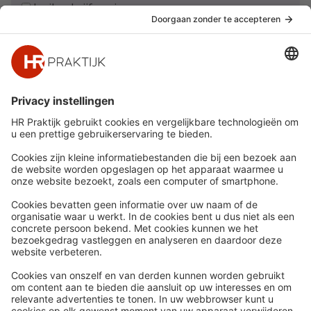
Ja, ik schrijf me in
Snel naar
Meer
Nieuws
HR Academy
Whitepapers
HR Podcast
Webinars
CHRO
Word lid
HR Day
Contact
Volg Ons