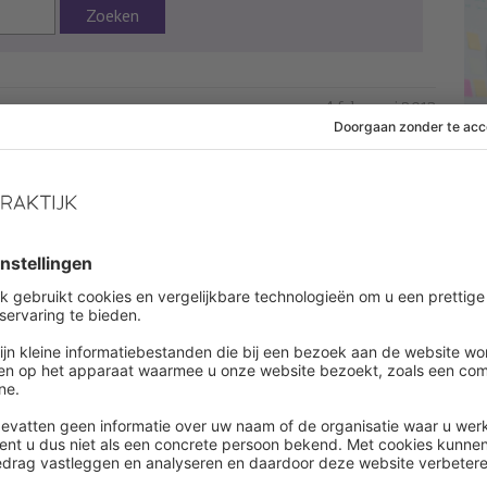
Zoeken
4 februari 2013
 af om dit artikel te lezen
es onbeperkt alle artikelen in onze kennisbank
ount aanmaken
een account ?
Log in