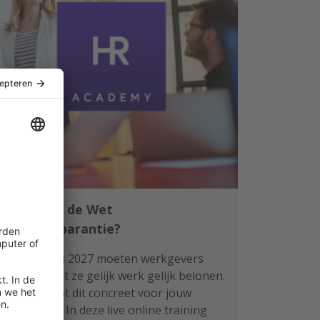
Klaar voor de Wet
loontransparantie?
Per 1 januari 2027 moeten werkgevers
aantonen dat ze gelijk werk gelijk belonen.
Wat betekent dit concreet voor jouw
organisatie? In deze live online training