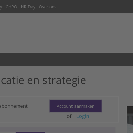
y
CHRO
HR Day
Over ons
atie en strategie
n abonnement
Account aanmaken
of
Login