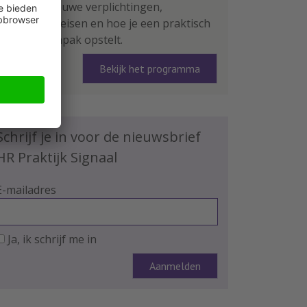
leer je de nieuwe verplichtingen,
rapportage-eisen en hoe je een praktisch
plan van aanpak opstelt.
Bekijk het programma
Schrijf je in voor de nieuwsbrief
HR Praktijk Signaal
E-mailadres
Ja, ik schrijf me in