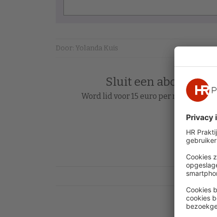
Door: Yolanda Kuis
Sluit een abonnement
Word lid voor 15 euro per maand en le
Acc
Heb je al 