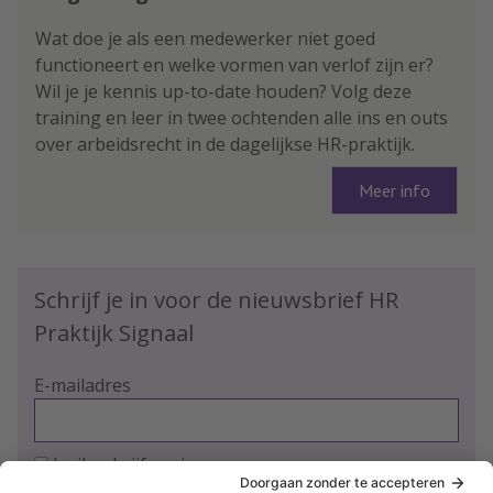
Wat doe je als een medewerker niet goed
functioneert en welke vormen van verlof zijn er?
Wil je je kennis up-to-date houden? Volg deze
training en leer in twee ochtenden alle ins en outs
over arbeidsrecht in de dagelijkse HR-praktijk.
Meer info
Schrijf je in voor de nieuwsbrief HR
Praktijk Signaal
E-mailadres
Ja, ik schrijf me in