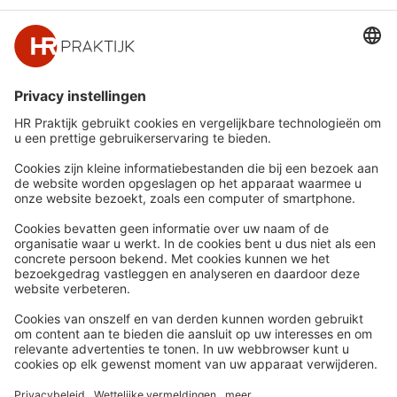
Snel naar
Meer
Nieuws
HR Academy
Whitepapers
HR Podcast
Webinars
CHRO
Word lid
HR Day
Contact
Volg Ons