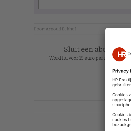
Door: Arnoud Eekhof
Sluit een abonnement
Word lid voor 15 euro per maand en le
Acc
Heb je al 