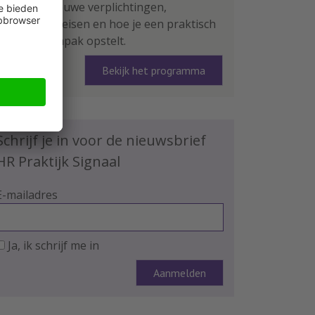
leer je de nieuwe verplichtingen,
rapportage-eisen en hoe je een praktisch
plan van aanpak opstelt.
Bekijk het programma
Schrijf je in voor de nieuwsbrief
HR Praktijk Signaal
E-mailadres
Ja, ik schrijf me in