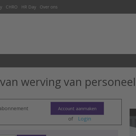
y
CHRO
HR Day
Over ons
 van werving van personeel
n abonnement
Account aanmaken
of
Login