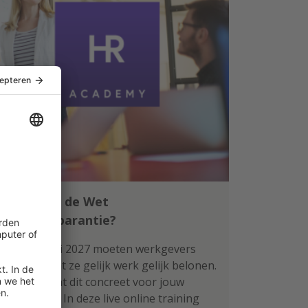
Klaar voor de Wet
loontransparantie?
Per 1 januari 2027 moeten werkgevers
aantonen dat ze gelijk werk gelijk belonen.
Wat betekent dit concreet voor jouw
organisatie? In deze live online training