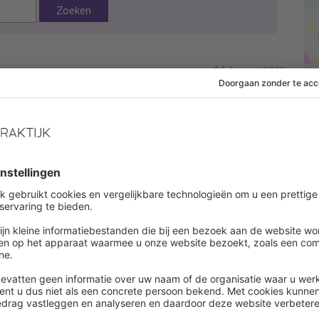
Zoeken
4 februari 2013
 af om dit artikel te lezen
es onbeperkt alle artikelen in onze kennisbank
ount aanmaken
een account ?
Log in