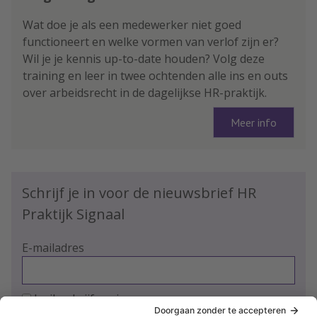
Wat doe je als een medewerker niet goed
functioneert en welke vormen van verlof zijn er?
Wil je je kennis up-to-date houden? Volg deze
training en leer in twee ochtenden alle ins en outs
over arbeidsrecht in de dagelijkse HR-praktijk.
Meer info
Schrijf je in voor de nieuwsbrief HR
Praktijk Signaal
E-mailadres
Ja, ik schrijf me in