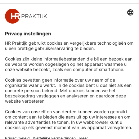
Snel naar
Meer
Nieuws
HR Academy
Whitepapers
HR Podcast
Webinars
CHRO
Word lid
HR Day
Contact
Volg Ons