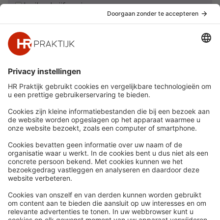
Ja, ik schrijf me in
Snel naar
Meer
Nieuws
HR Academy
Whitepapers
HR Podcast
Webinars
CHRO
Word lid
HR Day
Contact
Volg Ons