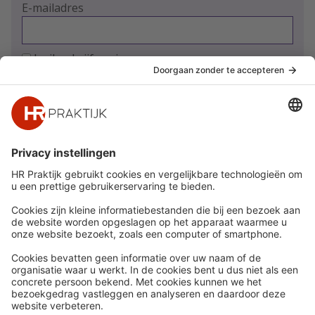
E-mailadres
Ja, ik schrijf me in
Snel naar
Meer
Nieuws
HR Academy
Whitepapers
HR Podcast
Webinars
CHRO
Word lid
HR Day
Contact