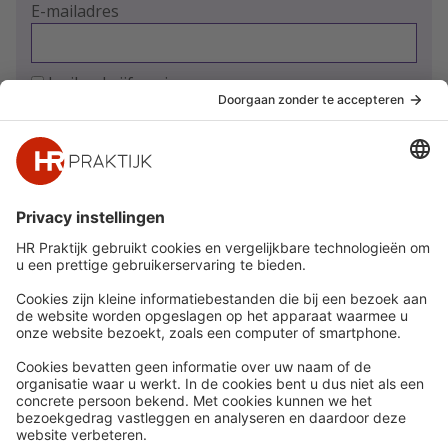
E-mailadres
Ja, ik schrijf me in
Snel naar
Meer
Nieuws
HR Academy
Whitepapers
HR Podcast
Webinars
CHRO
Word lid
HR Day
Contact