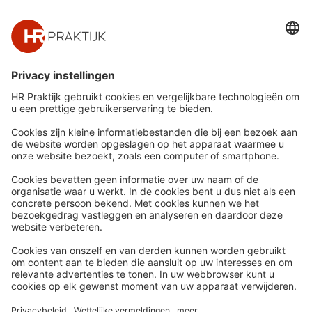
Snel naar
Meer
Nieuws
HR Academy
Whitepapers
HR Podcast
Webinars
CHRO
Word lid
HR Day
Contact
Volg Ons