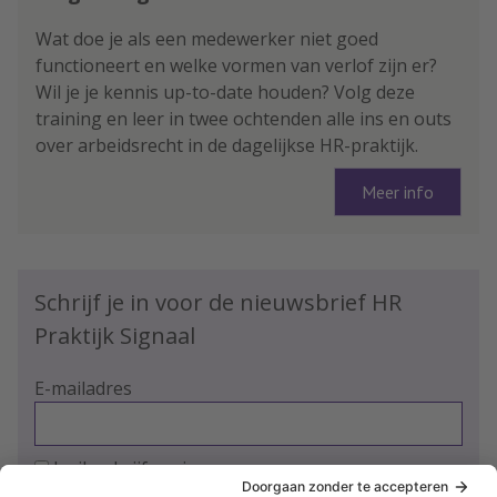
Wat doe je als een medewerker niet goed
functioneert en welke vormen van verlof zijn er?
Wil je je kennis up-to-date houden? Volg deze
training en leer in twee ochtenden alle ins en outs
over arbeidsrecht in de dagelijkse HR-praktijk.
Meer info
Schrijf je in voor de nieuwsbrief HR
Praktijk Signaal
E-mailadres
Ja, ik schrijf me in