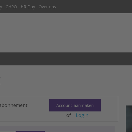
y
CHRO
HR Day
Over ons
g
n abonnement
Account aanmaken
of
Login