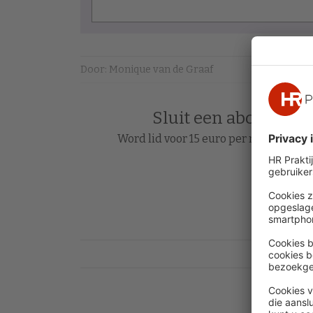
Door: Monique van de Graaf
Sluit een abonnement
Word lid voor 15 euro per maand en le
Acc
Heb je al 