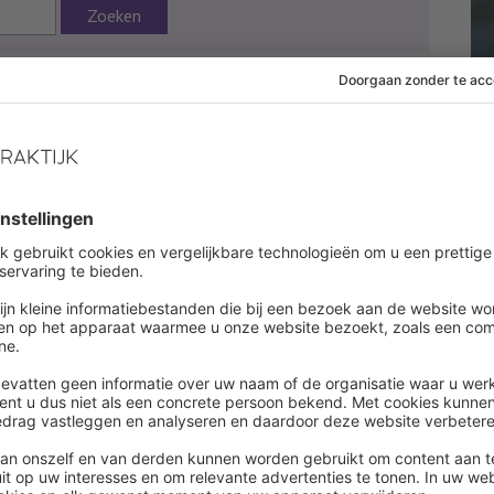
Zoeken
25 augustus 2014
 af om dit artikel te lezen
es onbeperkt alle artikelen in onze kennisbank
ount aanmaken
een account ?
Log in