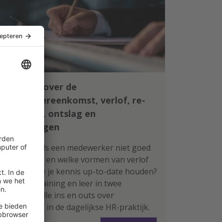
Leer alles over de
arbeidsovereenkomst, verlof, re-
integratie, ontslag en
vergoedingen
Wat doe je als een medewerker niet goed
functioneert en welke vormen van verlof
zijn er? Wil je je kennis up-to-date houden?
Volg deze training en leer in twee
ochtenden alle ins en outs over
arbeidsrecht in de dagelijkse HR-praktijk.