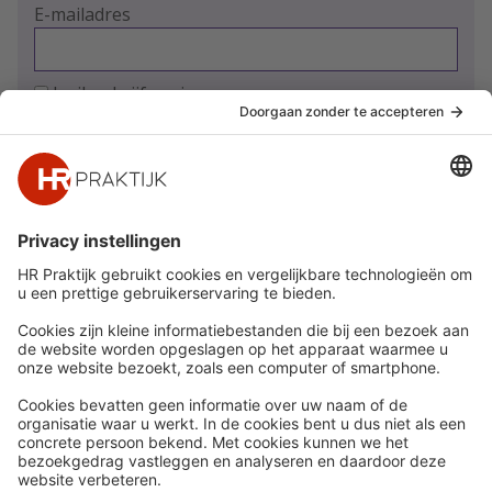
E-mailadres
Ja, ik schrijf me in
Snel naar
Meer
Nieuws
HR Academy
Whitepapers
HR Podcast
Webinars
CHRO
Word lid
HR Day
Contact