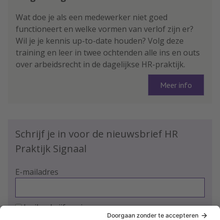
Wat doe je als een medewerker niet goed
functioneert en welke vormen van verlof zijn er?
Wil je je kennis up-to-date houden? Volg deze
training en leer in twee ochtenden alle ins en outs
over arbeidsrecht in de dagelijkse HR-praktijk.
Meer info
Schrijf je in voor de nieuwsbrief HR
Praktijk Signaal
E-mailadres
Ja, ik schrijf me in