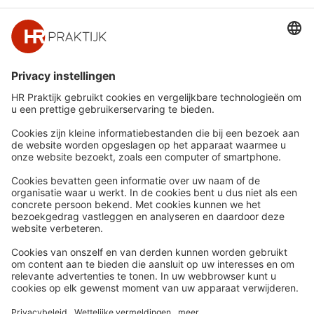
Snel naar
Meer
Nieuws
HR Academy
Whitepapers
HR Podcast
Webinars
CHRO
Word lid
HR Day
Contact
Volg Ons