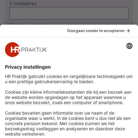
E-mailadres
Ja, ik schrijf me in
Snel naar
Meer
Nieuws
HR Academy
Whitepapers
HR Podcast
Webinars
CHRO
Word lid
HR Day
Contact