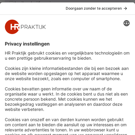
Ja, ik schrijf me in
Snel naar
Meer
Nieuws
HR Academy
Whitepapers
HR Podcast
Webinars
CHRO
Word lid
HR Day
Contact
Volg Ons