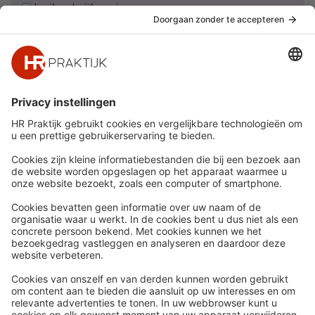
Ja, ik schrijf me in
Snel naar
Meer
Nieuws
HR Academy
Whitepapers
HR Podcast
Webinars
CHRO
Word lid
HR Day
Contact
Volg Ons