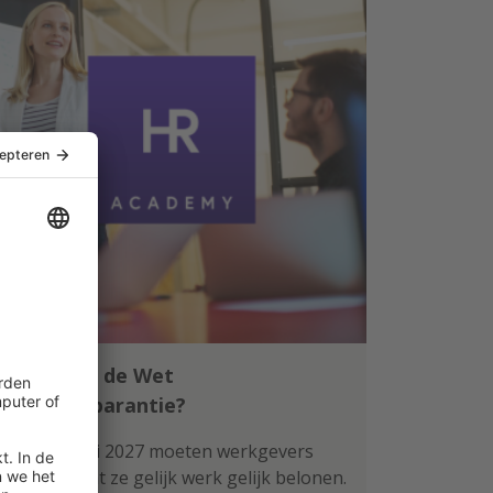
Klaar voor de Wet
loontransparantie?
Per 1 januari 2027 moeten werkgevers
aantonen dat ze gelijk werk gelijk belonen.