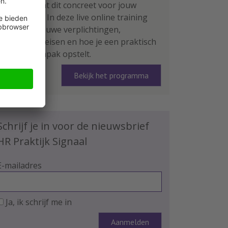
Wat betekent dit concreet voor jouw
organisatie? In deze live online training
leer je de nieuwe verplichtingen,
rapportage-eisen en hoe je een praktisch
plan van aanpak opstelt.
Bekijk het programma
Schrijf je in voor de nieuwsbrief
HR Praktijk Signaal
E-mailadres
Ja, ik schrijf me in