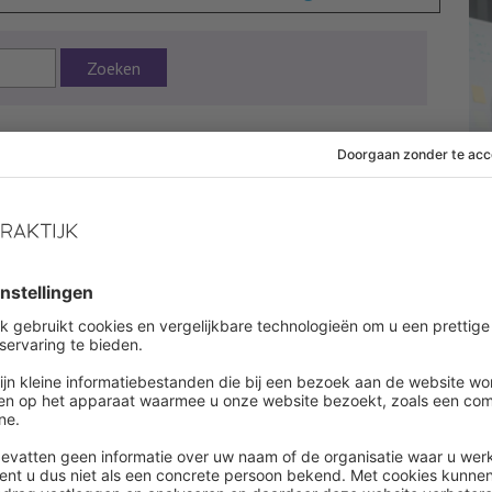
Zoeken
4 februari 2013
 af om dit artikel te lezen
es onbeperkt alle artikelen in onze kennisbank
ount aanmaken
een account ?
Log in