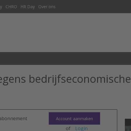
y
CHRO
HR Day
Over ons
gens bedrijfseconomische
n abonnement
Account aanmaken
of
Login