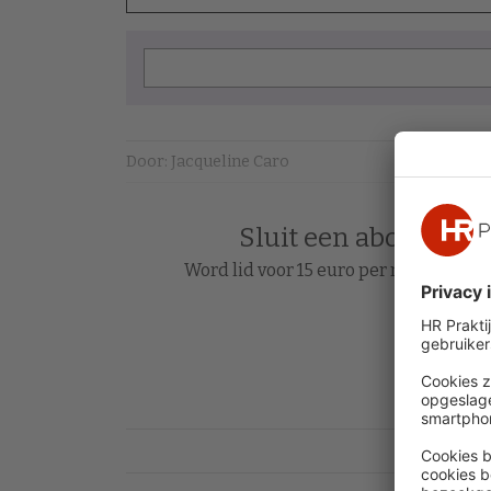
Door: Jacqueline Caro
Sluit een abonnement
Word lid voor 15 euro per maand en le
Acc
Heb je al 