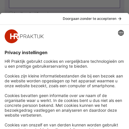
Ja, ik schrijf me in
Snel naar
Meer
Nieuws
HR Academy
Whitepapers
HR Podcast
Webinars
CHRO
Word lid
HR Day
Contact
Volg Ons