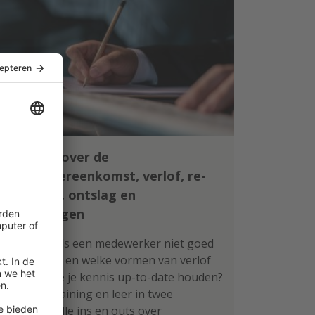
Leer alles over de
arbeidsovereenkomst, verlof, re-
integratie, ontslag en
vergoedingen
Wat doe je als een medewerker niet goed
functioneert en welke vormen van verlof
zijn er? Wil je je kennis up-to-date houden?
Volg deze training en leer in twee
ochtenden alle ins en outs over