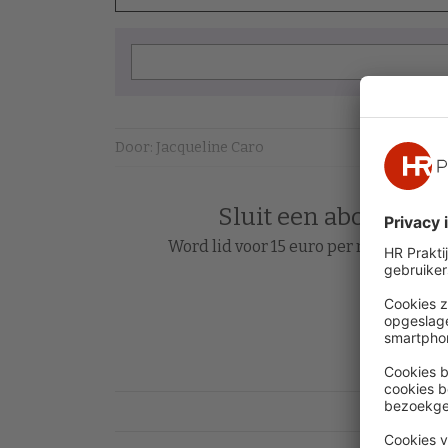
Door: Jacqueline Caro
Sluit een abonnement
Word lid voor 15 euro per maand en le
Acc
Heb je al 