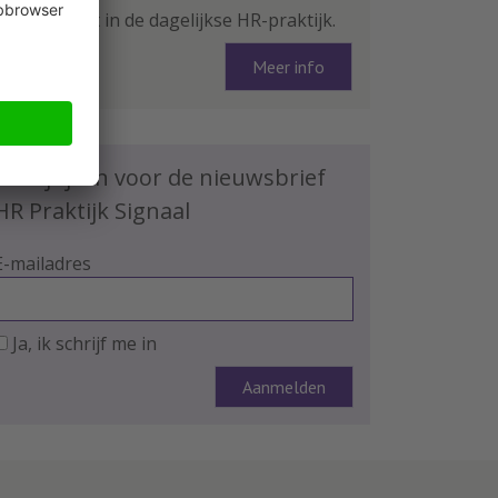
arbeidsrecht in de dagelijkse HR-praktijk.
Meer info
Schrijf je in voor de nieuwsbrief
HR Praktijk Signaal
E-mailadres
Ja, ik schrijf me in