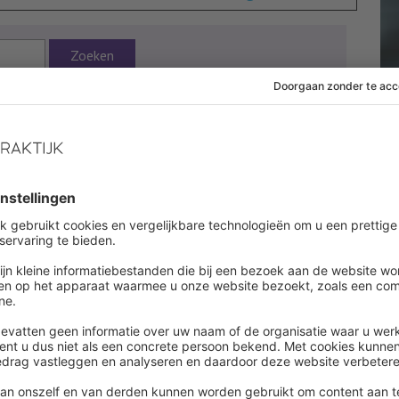
Zoeken
19 oktober 2015
 af om dit artikel te lezen
es onbeperkt alle artikelen in onze kennisbank
ount aanmaken
een account ?
Log in