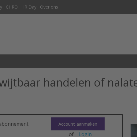
y
CHRO
HR Day
Over ons
wijtbaar handelen of nalat
n abonnement
Account aanmaken
of
Login