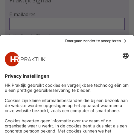
Praktijk Signaal
E-mailadres
Ja, ik schrijf me in
Snel naar
Meer
Nieuws
HR Academy
Whitepapers
HR Podcast
Webinars
CHRO
Word lid
HR Day
Contact