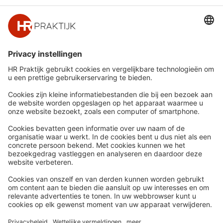
Snel naar
Meer
Nieuws
HR Academy
Whitepapers
HR Podcast
Webinars
CHRO
Word lid
HR Day
Contact
Volg Ons