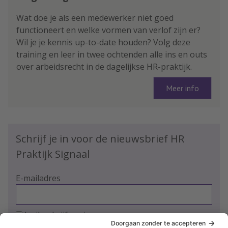
Wat doe je als een medewerker niet goed
functioneert en welke vormen van verlof zijn er?
Wil je je kennis up-to-date houden? Volg deze
training en leer in twee ochtenden alle ins en outs
over arbeidsrecht in de dagelijkse HR-praktijk.
Meer info
Schrijf je in voor de nieuwsbrief HR
Praktijk Signaal
E-mailadres
Ja, ik schrijf me in