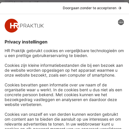
Ja, ik schrijf me in
Snel naar
Meer
Nieuws
HR Academy
Whitepapers
HR Podcast
Webinars
CHRO
Word lid
HR Day
Contact
Volg Ons