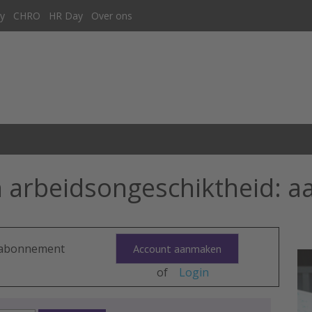
y
CHRO
HR Day
Over ons
en arbeidsongeschiktheid: 
n abonnement
Account aanmaken
of
Login