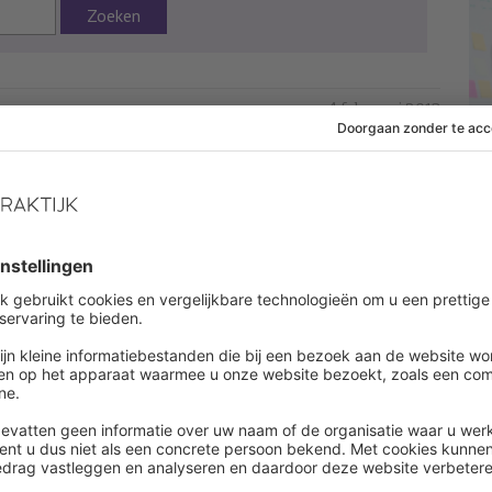
Zoeken
4 februari 2013
 af om dit artikel te lezen
es onbeperkt alle artikelen in onze kennisbank
ount aanmaken
een account ?
Log in