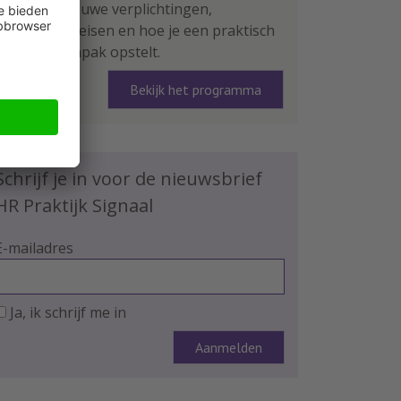
leer je de nieuwe verplichtingen,
rapportage-eisen en hoe je een praktisch
plan van aanpak opstelt.
Bekijk het programma
Schrijf je in voor de nieuwsbrief
HR Praktijk Signaal
E-mailadres
Ja, ik schrijf me in