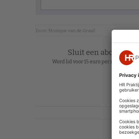
Door: Monique van de Graaf
Sluit een abonnement
Word lid voor 15 euro per maand en le
Acc
Heb je al 