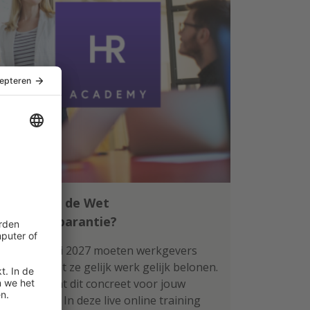
Klaar voor de Wet
loontransparantie?
Per 1 januari 2027 moeten werkgevers
aantonen dat ze gelijk werk gelijk belonen.
Wat betekent dit concreet voor jouw
organisatie? In deze live online training