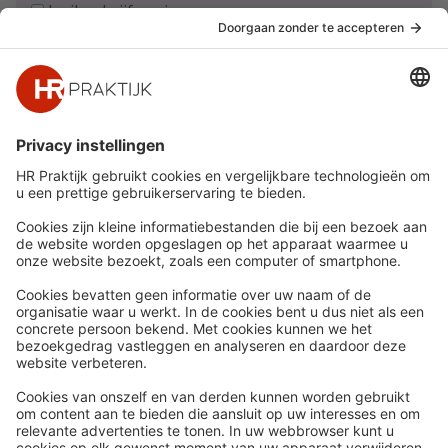
Ja, ik schrijf me in
Snel naar
Meer
Nieuws
HR Academy
Whitepapers
HR Podcast
Webinars
CHRO
Word lid
HR Day
Contact
Volg Ons