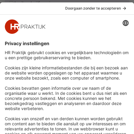
Ja, ik schrijf me in
Snel naar
Meer
Nieuws
HR Academy
Whitepapers
HR Podcast
Webinars
CHRO
Word lid
HR Day
Contact
Volg Ons