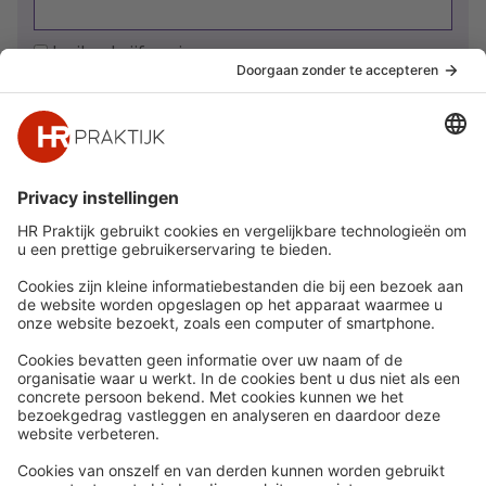
Ja, ik schrijf me in
Snel naar
Meer
Nieuws
HR Academy
Whitepapers
HR Podcast
Webinars
CHRO
Word lid
HR Day
Contact
Volg Ons