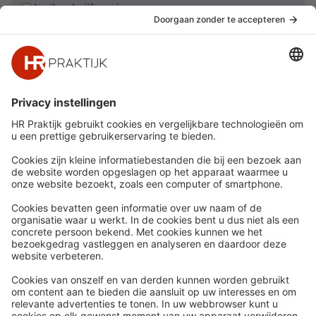
Ja, ik schrijf me in
Snel naar
Meer
Nieuws
HR Academy
Whitepapers
HR Podcast
Webinars
CHRO
Word lid
HR Day
Contact
Volg Ons