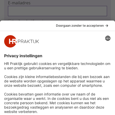
E-mailadres
Ja, ik schrijf me in
Snel naar
Meer
Nieuws
HR Academy
Whitepapers
HR Podcast
Webinars
CHRO
Word lid
HR Day
Contact