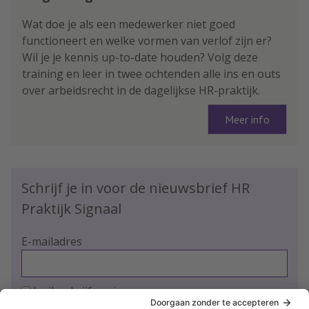
Wat doe je als een medewerker niet goed
functioneert en welke vormen van verlof zijn er?
Wil je je kennis up-to-date houden? Volg deze
training en leer in twee ochtenden alle ins en outs
over arbeidsrecht in de dagelijkse HR-praktijk.
Meer info
Schrijf je in voor de nieuwsbrief HR
Praktijk Signaal
E-mailadres
Ja, ik schrijf me in