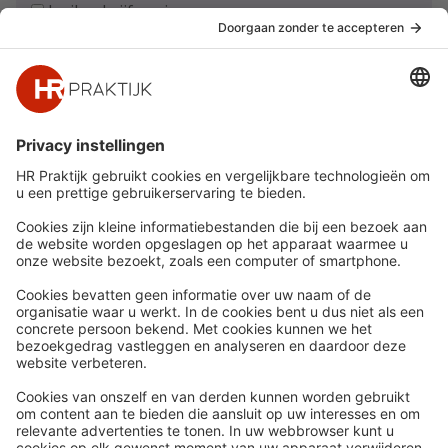
Ja, ik schrijf me in
Snel naar
Meer
Nieuws
HR Academy
Whitepapers
HR Podcast
Webinars
CHRO
Word lid
HR Day
Contact
Volg Ons